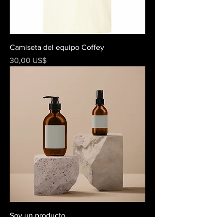
Camiseta del equipo Coffey
Precio
30,00 US$
Soy un producto